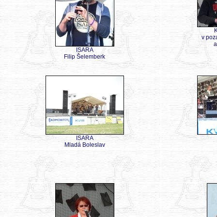
K
v poz
a
ISARA
Filip Šelemberk
ISARA
Mladá Boleslav