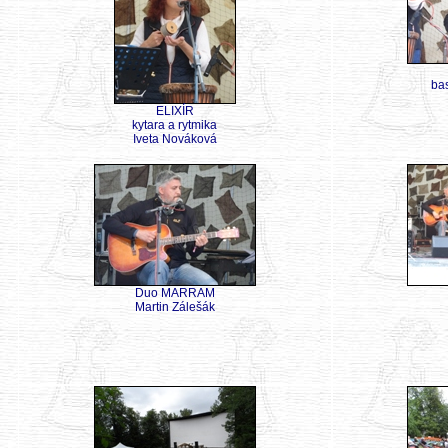
ba
ELIXÍR
kytara a rytmika
Iveta Nováková
Duo MARRAM
Martin Zálešák