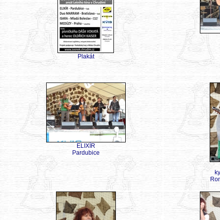
Plakát
ELIXÍR
Pardubice
k
Rom