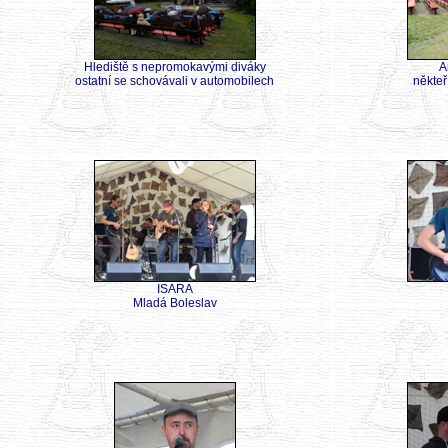
Hlediště s nepromokavými diváky
A
ostatní se schovávali v automobilech
někteř
ISARA
Mladá Boleslav