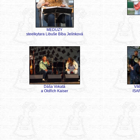
MEDÚZY
steelkytara Libuše Bíba Jelínková
Dáša Vokatá
Vít
a Oldřich Kaiser
ISAR