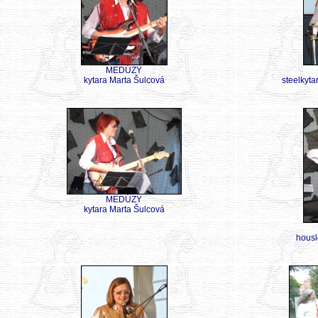
MEDÚZY
kytara Marta Šulcová
steelkyta
MEDÚZY
kytara Marta Šulcová
hous